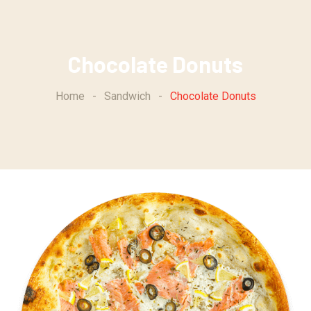
Skip
to
content
Chocolate Donuts
Home
-
Sandwich
-
Chocolate Donuts