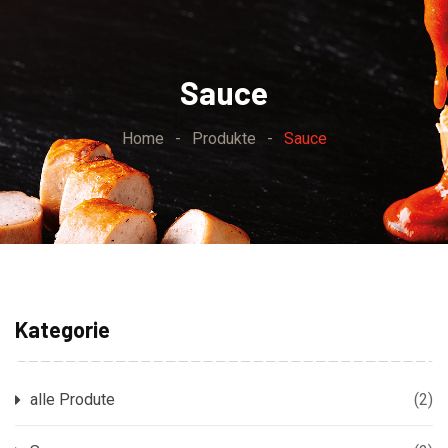
Skip
to
content
Sauce
Home
-
Produkte
-
Sauce
Kategorie
alle Produte
(2)