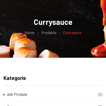
Skip
to
content
Currysauce
Home
-
Produkte
-
Currysauce
Kategorie
alle Produte
(2)